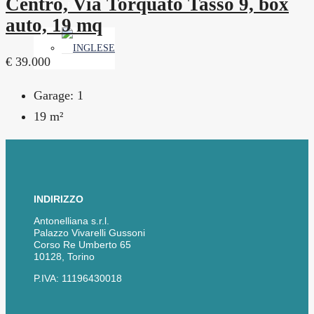
Centro, Via Torquato Tasso 9, box
auto, 19 mq
€ 39.000
Garage:
1
19
m²
INDIRIZZO
Antonelliana s.r.l.
Palazzo Vivarelli Gussoni
Corso Re Umberto 65
10128, Torino
P.IVA: 11196430018